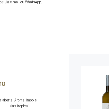
os via
e-mail
ou
WhatsApp
.
ro
na aberta. Aroma limpo e
 em frutas tropicais