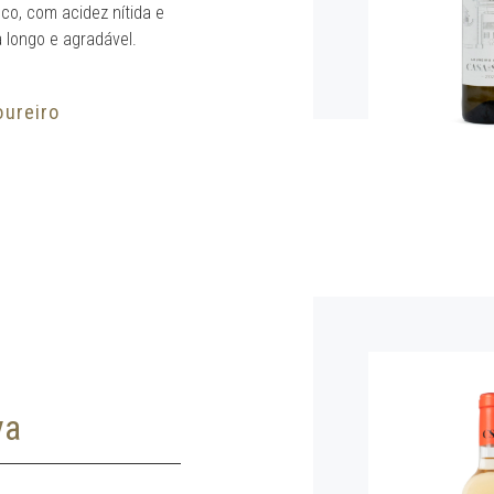
o, com acidez nítida e
a longo e agradável.
oureiro
va