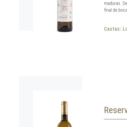
maduras. Sec
final de boc
Castas: L
Reser