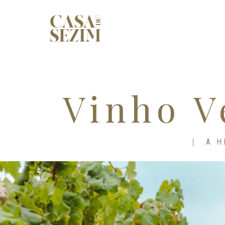
Vinho V
A H