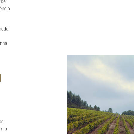
 de
ência
nhada
anha
m
as
orma